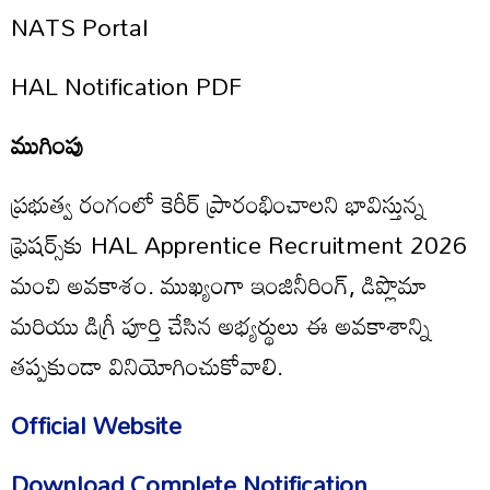
NATS Portal
HAL Notification PDF
ముగింపు
ప్రభుత్వ రంగంలో కెరీర్ ప్రారంభించాలని భావిస్తున్న
ఫ్రెషర్స్‌కు HAL Apprentice Recruitment 2026
మంచి అవకాశం. ముఖ్యంగా ఇంజినీరింగ్, డిప్లొమా
మరియు డిగ్రీ పూర్తి చేసిన అభ్యర్థులు ఈ అవకాశాన్ని
తప్పకుండా వినియోగించుకోవాలి.
Official Website
Download Complete Notification