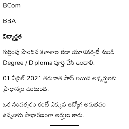
BCom
BBA
విద్యార్హత
గుర్తింపు పొందిన కళాశాల లేదా యూనివర్సిటీ నుండి
Degree / Diploma పూర్తి చేసి ఉండాలి.
01 ఏప్రిల్ 2021 తరువాత పాస్ అయిన అభ్యర్థులకు
ప్రాధాన్యం ఉంటుంది.
ఒక సంవత్సరం కంటే ఎక్కువ ఉద్యోగ అనుభవం
ఉన్నవారు సాధారణంగా అర్హులు కారు.