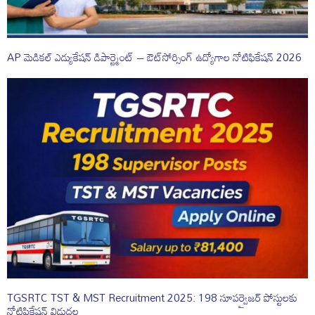
AP మెడికల్ ఎడ్యుకేషన్ డిపార్ట్మెంట్ – ఔట్‌సోర్సింగ్ ఉద్యోగాల నోటిఫికేషన్ 2026
TGSRTC TST & MST Recruitment 2025: 198 సూపర్వైజర్ పోస్టులకు
నోటిఫికేషన్ విడుదల