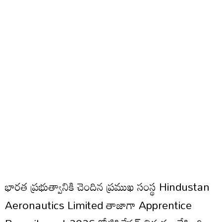
భారత ప్రభుత్వానికి చెందిన ప్రముఖ సంస్థ Hindustan
Aeronautics Limited తాజాగా Apprentice