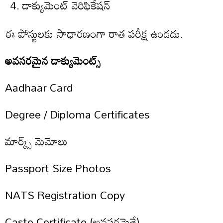
డాక్యుమెంట్ వెరిఫికేషన్
ఈ పోస్టులకు సాధారణంగా రాత పరీక్ష ఉండదు.
అవసరమైన డాక్యుమెంట్స్
Aadhaar Card
Degree / Diploma Certificates
మార్క్స్ మెమోలు
Passport Size Photos
NATS Registration Copy
Caste Certificate (అవసరమైతే)