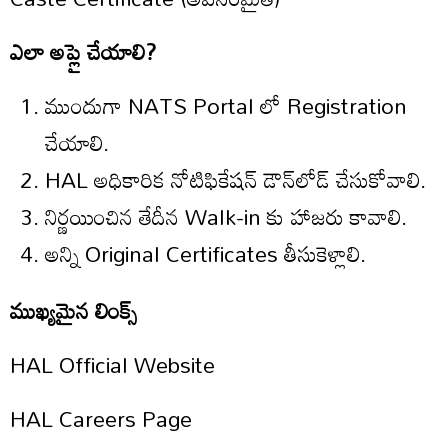
ఎలా అప్లై చేయాలి?
ముందుగా NATS Portal లో Registration
చేయాలి.
HAL అధికారిక నోటిఫికేషన్ డౌన్‌లోడ్ చేసుకోవాలి.
నిర్ణయించిన తేదీన Walk-in కు హాజరు కావాలి.
అన్ని Original Certificates తీసుకెళ్లాలి.
ముఖ్యమైన లింక్స్
HAL Official Website
HAL Careers Page