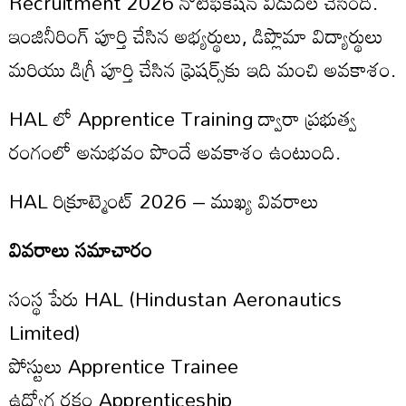
Recruitment 2026 నోటిఫికేషన్ విడుదల చేసింది.
ఇంజినీరింగ్ పూర్తి చేసిన అభ్యర్థులు, డిప్లొమా విద్యార్థులు
మరియు డిగ్రీ పూర్తి చేసిన ఫ్రెషర్స్‌కు ఇది మంచి అవకాశం.
HAL లో Apprentice Training ద్వారా ప్రభుత్వ
రంగంలో అనుభవం పొందే అవకాశం ఉంటుంది.
HAL రిక్రూట్మెంట్ 2026 – ముఖ్య వివరాలు
వివరాలు సమాచారం
సంస్థ పేరు HAL (Hindustan Aeronautics
Limited)
పోస్టులు Apprentice Trainee
ఉద్యోగ రకం Apprenticeship