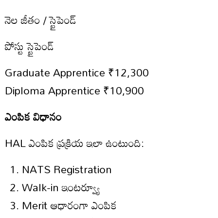
నెల జీతం / స్టైపెండ్
పోస్టు స్టైపెండ్
Graduate Apprentice ₹12,300
Diploma Apprentice ₹10,900
ఎంపిక విధానం
HAL ఎంపిక ప్రక్రియ ఇలా ఉంటుంది:
NATS Registration
Walk-in ఇంటర్వ్యూ
Merit ఆధారంగా ఎంపిక