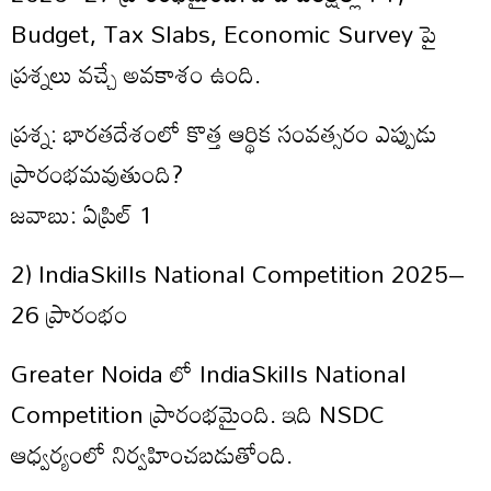
Budget, Tax Slabs, Economic Survey పై
ప్రశ్నలు వచ్చే అవకాశం ఉంది.
ప్రశ్న: భారతదేశంలో కొత్త ఆర్థిక సంవత్సరం ఎప్పుడు
ప్రారంభమవుతుంది?
జవాబు: ఏప్రిల్ 1
2) IndiaSkills National Competition 2025–
26 ప్రారంభం
Greater Noida లో IndiaSkills National
Competition ప్రారంభమైంది. ఇది NSDC
ఆధ్వర్యంలో నిర్వహించబడుతోంది.