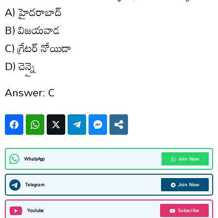
A) హైదరాబాద్
B) విజయవాడ
C) గ్రేటర్ నోయిడా
D) చెన్నై
Answer: C
Facebook
WhatsApp
Twitter
Telegram
Facebook Messenger
Share
Join Now
WhatsApp
Join Now
Telegram
Subscribe
Youtube