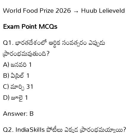
World Food Prize 2026 → Huub Lelieveld
Exam Point MCQs
Q1. భారతదేశంలో ఆర్థిక సంవత్సరం ఎప్పుడు
ప్రారంభమవుతుంది?
A) జనవరి 1
B) ఏప్రిల్ 1
C) మార్చి 31
D) జూలై 1
Answer: B
Q2. IndiaSkills పోటీలు ఎక్కడ ప్రారంభమయ్యాయి?