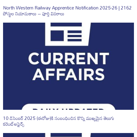
North Western Railway Apprentice Notification 2025-26 | 2162
పోస్టుల నియామకాలు – పూర్తి వివరాలు
10 డిసెంబర్ 2025 (ఈరోజు)కి సంబంధించిన కొన్ని ముఖ్యమైన తెలుగు
కరెంట్‌‌‌అఫైర్స్