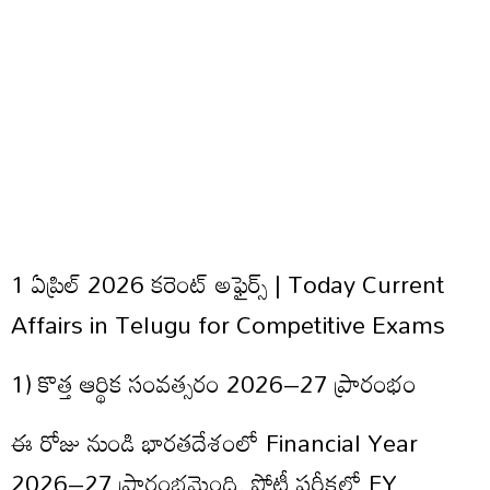
1 ఏప్రిల్ 2026 కరెంట్ అఫైర్స్ | Today Current
Affairs in Telugu for Competitive Exams
1) కొత్త ఆర్థిక సంవత్సరం 2026–27 ప్రారంభం
ఈ రోజు నుండి భారతదేశంలో Financial Year
2026–27 ప్రారంభమైంది. పోటీ పరీక్షల్లో FY,