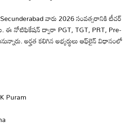
ecunderabad వారు 2026 సంవత్సరానికి టీచర్
శారు. ఈ నోటిఫికేషన్ ద్వారా PGT, TGT, PRT, Pre-
న్నారు. అర్హత కలిగిన అభ్యర్థులు ఆఫ్‌లైన్ విధానంలో
 RK Puram
na