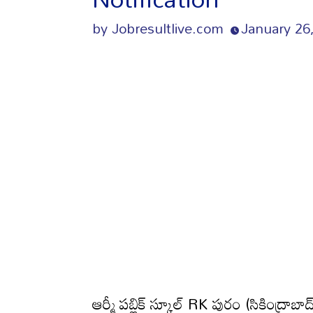
by
Jobresultlive.com
January 26
ఆర్మీ పబ్లిక్ స్కూల్ RK పురం (సికింద్ర