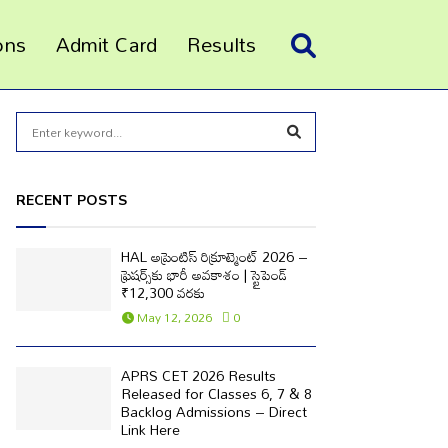
ons
Admit Card
Results
S
e
a
S
r
RECENT POSTS
c
E
h
f
A
HAL అప్రెంటిస్ రిక్రూట్మెంట్ 2026 –
o
ఫ్రెషర్స్‌కు భారీ అవకాశం | స్టైపెండ్
r
R
₹12,300 వరకు
:
May 12, 2026
0
C
H
APRS CET 2026 Results
Released for Classes 6, 7 & 8
Backlog Admissions – Direct
Link Here