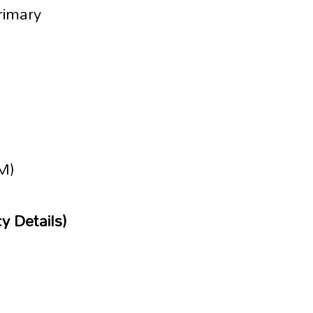
Primary
PM)
y Details)