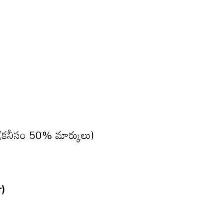
కనీసం 50% మార్కులు)
)