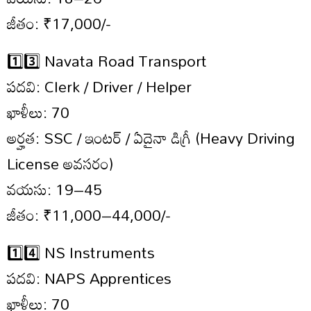
జీతం: ₹17,000/-
1️⃣3️⃣ Navata Road Transport
పదవి: Clerk / Driver / Helper
ఖాళీలు: 70
అర్హత: SSC / ఇంటర్ / ఏదైనా డిగ్రీ (Heavy Driving
License అవసరం)
వయసు: 19–45
జీతం: ₹11,000–44,000/-
1️⃣4️⃣ NS Instruments
పదవి: NAPS Apprentices
ఖాళీలు: 70