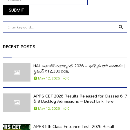
S
e
a
S
r
RECENT POSTS
c
E
h
f
A
HAL అప్రెంటిస్ రిక్రూట్మెంట్ 2026 – ఫ్రెషర్స్‌కు భారీ అవకాశం |
o
స్టైపెండ్ ₹12,300 వరకు
r
R
May 12, 2026
0
:
C
APRS CET 2026 Results Released for Classes 6, 7
H
& 8 Backlog Admissions – Direct Link Here
May 12, 2026
0
APRS 5th Class Entrance Test 2026 Result