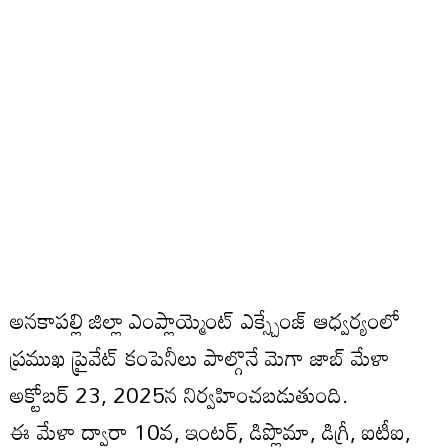
అనకాపల్లి జిల్లా ఎంప్లాయ్మెంట్ ఎక్స్చేంజ్ ఆధ్వర్యంలో
ప్రముఖ ప్రైవేట్ కంపెనీలు పాల్గొనే మెగా జాబ్ మేళా
అక్టోబర్ 23, 2025న నిర్వహించబడుతుంది.
ఈ మేళా ద్వారా 10వ, ఇంటర్, డిప్లొమా, డిగ్రీ, ఐటీఐ,