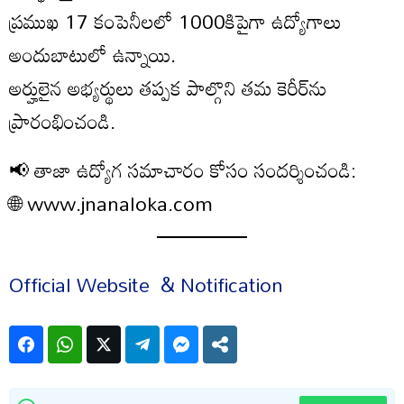
ప్రముఖ 17 కంపెనీలలో 1000కిపైగా ఉద్యోగాలు
అందుబాటులో ఉన్నాయి.
అర్హులైన అభ్యర్థులు తప్పక పాల్గొని తమ కెరీర్‌ను
ప్రారంభించండి.
📢 తాజా ఉద్యోగ సమాచారం కోసం సందర్శించండి:
🌐 www.jnanaloka.com
Official Website & Notification
Facebook
WhatsApp
Twitter
Telegram
Facebook Messenger
Share