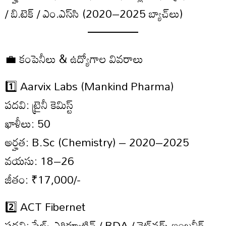
/ బి.టెక్ / ఎం.ఎస్‌సి (2020–2025 బ్యాచ్‌లు)
💼 కంపెనీలు & ఉద్యోగాల వివరాలు
1️⃣ Aarvix Labs (Mankind Pharma)
పదవి: ట్రైనీ కెమిస్ట్
ఖాళీలు: 50
అర్హత: B.Sc (Chemistry) – 2020–2025
వయసు: 18–26
జీతం: ₹17,000/-
2️⃣ ACT Fibernet
పదవి: సేల్స్ ఎగ్జిక్యూటివ్ / BDA / నెట్‌వర్క్ ఇంజనీర్