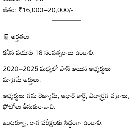
జీతం: ₹16,000–20,000/-
🧾 అర్హతలు
కనీస వయసు 18 సంవత్సరాలు ఉండాలి.
2020–2025 మధ్యలో పాస్ అయిన అభ్యర్థులు
మాత్రమే అర్హులు.
అభ్యర్థులు తమ రెజ్యూమ్, ఆధార్ కార్డ్, విద్యార్హత పత్రాలు,
ఫోటోలు తీసుకురావాలి.
ఇంటర్వ్యూ, రాత పరీక్షలకు సిద్ధంగా ఉండాలి.