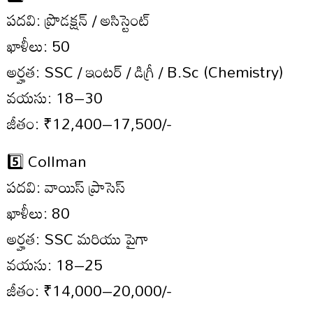
పదవి: ప్రొడక్షన్ / అసిస్టెంట్
ఖాళీలు: 50
అర్హత: SSC / ఇంటర్ / డిగ్రీ / B.Sc (Chemistry)
వయసు: 18–30
జీతం: ₹12,400–17,500/-
5️⃣ Collman
పదవి: వాయిస్ ప్రాసెస్
ఖాళీలు: 80
అర్హత: SSC మరియు పైగా
వయసు: 18–25
జీతం: ₹14,000–20,000/-