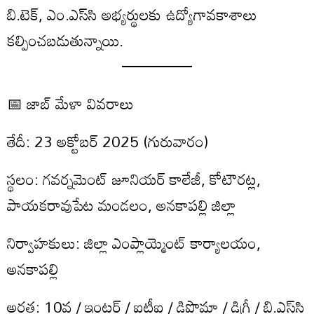
బి.టెక్, ఎం.ఎస్‌సి అభ్యర్థులకు ఉద్యోగావకాశాలు
కల్పించబడుతున్నాయి.
📅 జాబ్ మేళా వివరాలు
తేదీ: 23 అక్టోబర్ 2025 (గురువారం)
స్థలం: గవర్నమెంట్ జూనియర్ కాలేజీ, కోటౌరట్ల,
పాయకరావుపేట మండలం, అనకాపల్లి జిల్లా
నిర్వాహకులు: జిల్లా ఎంప్లాయ్మెంట్ కార్యాలయం,
అనకాపల్లి
అర్హత: 10వ / ఇంటర్ / ఐటీఐ / డిప్లొమా / డిగ్రీ / బి.ఎస్‌సి