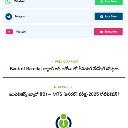
Join Now
WhatsApp
Join Now
Telegram
Subscribe
Youtube
PREVIOUS POST
Bank of Baroda | బ్యాంక్ ఆఫ్ బరోడా లో సీనియర్ మేనేజర్ పోస్టులు
NEXT POST
ఇంటెలిజెన్స్ బ్యూరో (IB) – MTS (జనరల్) పరీక్ష-2025 నోటిఫికేషన్!