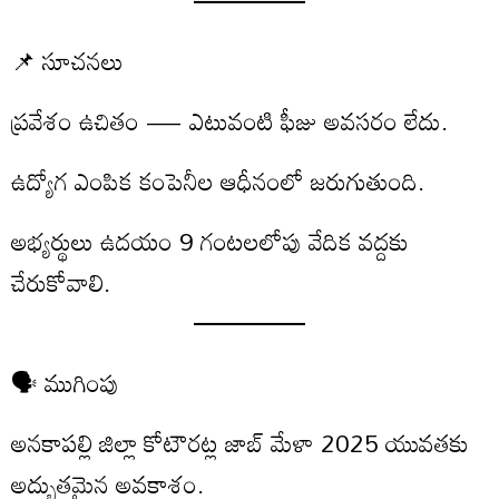
📌 సూచనలు
ప్రవేశం ఉచితం — ఎటువంటి ఫీజు అవసరం లేదు.
ఉద్యోగ ఎంపిక కంపెనీల ఆధీనంలో జరుగుతుంది.
అభ్యర్థులు ఉదయం 9 గంటలలోపు వేదిక వద్దకు
చేరుకోవాలి.
🗣️ ముగింపు
అనకాపల్లి జిల్లా కోటౌరట్ల జాబ్ మేళా 2025 యువతకు
అద్భుతమైన అవకాశం.