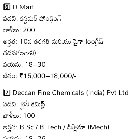
6️⃣ D Mart
పదవి: కస్టమర్ హాండ్లింగ్
ఖాళీలు: 200
అర్హత: 10వ తరగతి మరియు పైగా (ఇంగ్లీష్
చదవగలగాలి)
వయసు: 18–30
జీతం: ₹15,000–18,000/-
7️⃣ Deccan Fine Chemicals (India) Pvt Ltd
పదవి: ట్రైనీ కెమిస్ట్
ఖాళీలు: 100
అర్హత: B.Sc / B.Tech / డిప్లొమా (Mech)
వయసు: 18–26