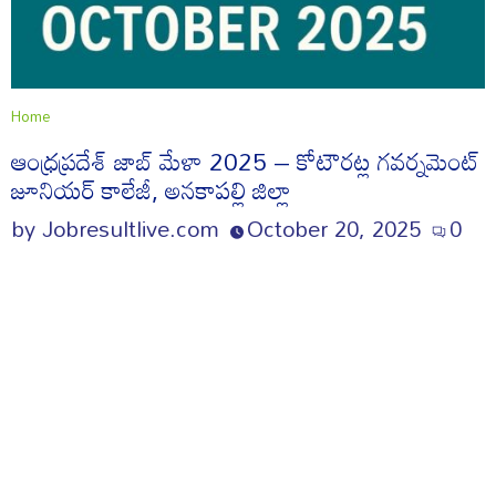
Home
ఆంధ్రప్రదేశ్ జాబ్ మేళా 2025 – కోటౌరట్ల గవర్నమెంట్
జూనియర్ కాలేజీ, అనకాపల్లి జిల్లా
by
Jobresultlive.com
October 20, 2025
0