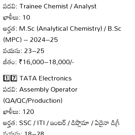
పదవి: Trainee Chemist / Analyst
ఖాళీలు: 10
అర్హత: M.Sc (Analytical Chemistry) / B.Sc
(MPC) – 2024–25
వయసు: 23–25
జీతం: ₹16,000–18,000/-
1️⃣7️⃣ TATA Electronics
పదవి: Assembly Operator
(QA/QC/Production)
ఖాళీలు: 120
అర్హత: SSC / ITI / ఇంటర్ / డిప్లొమా / ఏదైనా డిగ్రీ
వయసు: 18–28