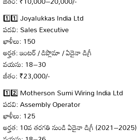
జీతం: ₹10,000–20,000/-
1️⃣1️⃣ Joyalukkas India Ltd
పదవి: Sales Executive
ఖాళీలు: 150
అర్హత: ఇంటర్ / డిప్లొమా / ఏదైనా డిగ్రీ
వయసు: 18–30
జీతం: ₹23,000/-
1️⃣2️⃣ Motherson Sumi Wiring India Ltd
పదవి: Assembly Operator
ఖాళీలు: 125
అర్హత: 10వ తరగతి నుండి ఏదైనా డిగ్రీ (2021–2025)
వయసు: 18–26