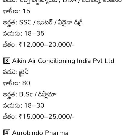
ఖాళీలు: 15
అర్హత: SSC / ఇంటర్ / ఏదైనా డిగ్రీ
వయసు: 18–35
జీతం: ₹12,000–20,000/-
3️⃣ Aikin Air Conditioning India Pvt Ltd
పదవి: ట్రైనీ
ఖాళీలు: 80
అర్హత: B.Sc / డిప్లొమా
వయసు: 18–30
జీతం: ₹15,000–25,000/-
4️⃣ Aurobindo Pharma